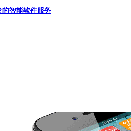
软件开发的智能软件服务