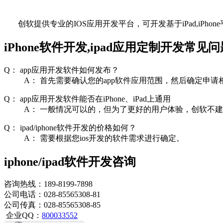
创软提供专业的IOS应用开发平台，可开发基于iPad,iPhon
iPhone软件开发,ipad应用定制开发常见问
Q： app应用开发软件如何发布？
A： 首先需要确认您的app软件应用范围，然后确定申
Q： app应用开发软件能否在iPhone、iPad上通用
A： 一般情况可以的，但为了更好的用户体验，创软不建
Q： ipad/iphone软件开发的价格如何？
A： 需要根据您ios开发的软件需求进行确定。
iphone/ipad软件开发咨询
咨询热线：
189-8199-7898
公司电话：
028-85565308-81
公司传真：
028-85565308-85
企业QQ：
800033552